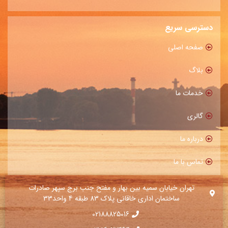
دسترسی سریع
صفحه اصلی
بلاگ
خدمات ما
گالری
درباره ما
تماس با ما
تهران خیابان سمیه بین بهار و مفتح جنب برج سپهر صادرات
ساختمان اداری خاقانی پلاک 83 طبقه 4 واحد33
02188825016