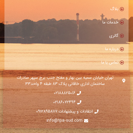
بلاگ
خدمات ما
گالری
درباره ما
تماس با ما
تهران خیابان سمیه بین بهار و مفتح جنب برج سپهر صادرات
ساختمان اداری خاقانی پلاک 83 طبقه 4 واحد33
02188825016
02186072494⁩
انتقادات و پیشنهادات:09128958117
info@tpa-sud.com