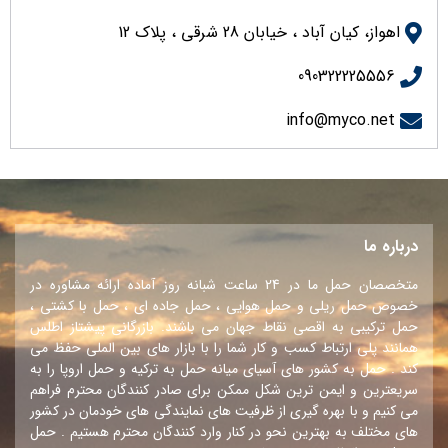
اهواز، کیان آباد ، خیابان 28 شرقی ، پلاک 12
090322225556
info@myco.net
درباره ما
متخصصان حمل ما در 24 ساعت شبانه روز آماده ارائه مشاوره در
خصوص حمل ریلی و حمل هوایی ، حمل جاده ای ، حمل با کشتی ،
حمل ترکیبی به اقصی نقاط جهان می باشند. بازرگانی پیشتاز اطلس
همانند پلی ارتباط کسب و کار شما را با بازار های بین الملی حفظ می
کند . حمل به کشور های آسیای میانه حمل به ترکیه و حمل اروپا را به
سریعترین و ایمن ترین شکل ممکن برای صادر کنندگان محترم فراهم
می کنیم و با بهره گیری از ظرفیت های نمایندگی های خودمان در کشور
های مختلف به بهترین نحو در کنار وارد کنندگان محترم هستیم . حمل