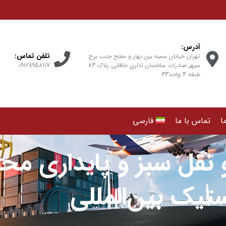
آدرس:
تلفن تماس:
تهران خیابان سمیه بین بهار و مفتح جنب برج
سپهر صادرات ساختمان اداری خاقانی پلاک 83
09128958117⁩
طبقه 4 واحد33
ا
تماس با ما
فارسی
 نقل سبز و پایداری مح
تیک بین‌المللی