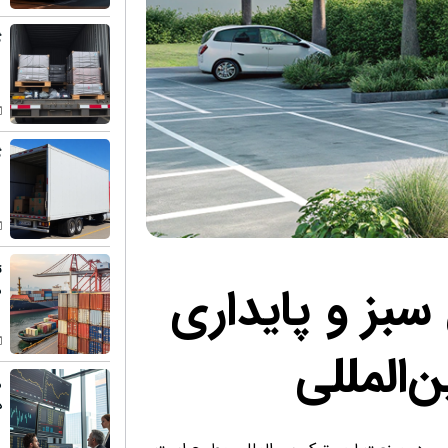
گ
گ
ت
سبز و پایداری
م
المللی
م
د