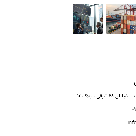
ن 28 شرقی ، پلاک 12
0
inf