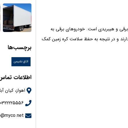
ی برقی و هیبریدی است. خودروهای برقی به
دارند و در نتیجه به حفظ سلامت کره زمین کمک
برچسب‌ها
اتاق نشیمن
اطلاعات تماس
اهواز، کیان آباد ، خیابا
90322225556
o@myco.net