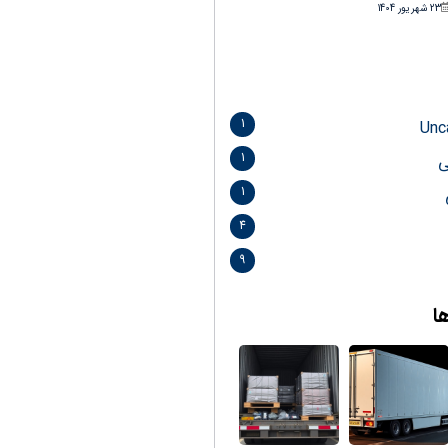
23 شهریور 1404
1
Unc
1
ی
1
4
9
ا