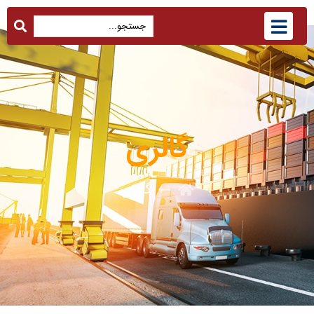
گالری
گالری