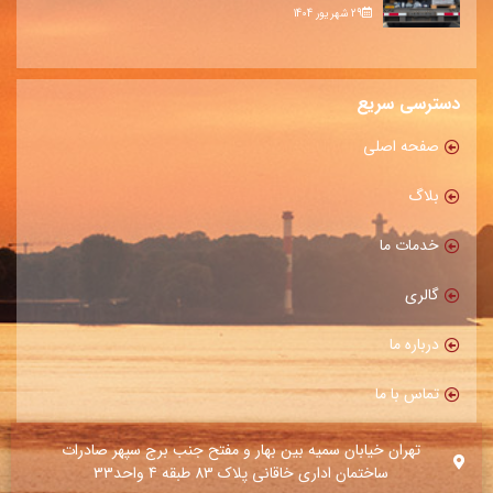
29 شهریور 1404
دسترسی سریع
صفحه اصلی
بلاگ
خدمات ما
گالری
درباره ما
تماس با ما
تهران خیابان سمیه بین بهار و مفتح جنب برج سپهر صادرات
ساختمان اداری خاقانی پلاک 83 طبقه 4 واحد33