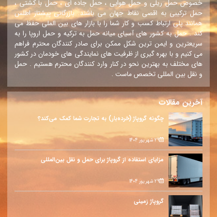
خصوص حمل ریلی و حمل هوایی ، حمل جاده ای ، حمل با کشتی ،
حمل ترکیبی به اقصی نقاط جهان می باشند. بازرگانی پیشتاز اطلس
همانند پلی ارتباط کسب و کار شما را با بازار های بین الملی حفظ می
کند . حمل به کشور های آسیای میانه حمل به ترکیه و حمل اروپا را به
سریعترین و ایمن ترین شکل ممکن برای صادر کنندگان محترم فراهم
می کنیم و با بهره گیری از ظرفیت های نمایندگی های خودمان در کشور
های مختلف به بهترین نحو در کنار وارد کنندگان محترم هستیم . حمل
و نقل بین المللی تخصص ماست .
آخرین مقالات
چگونه گروپاژ (خرده‌بار) به تجارت شما کمک می‌کند؟
29 شهریور 1404
مزایای استفاده از گروپاژ برای حمل و نقل بین‌المللی
29 شهریور 1404
گروپاژ زمینی