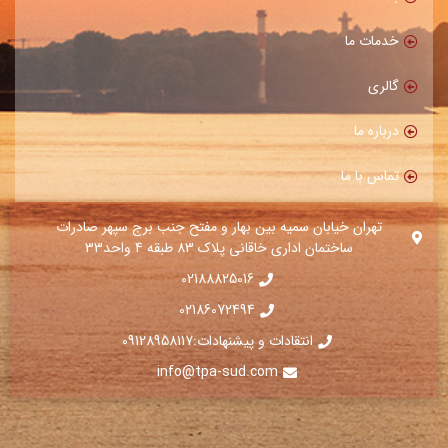
خدمات ما
گالری
درباره ما
تماس با ما
تهران خیابان سمیه بین بهار و مفتح جنب برج سپهر صادرات
ساختمان اداری خاقانی پلاک 83 طبقه 4 واحد33
02188825016
02186072494⁩
انتقادات و پیشنهادات:09128958117
info@tpa-sud.com